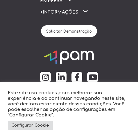
Metas
EMPRESA
Serviços
Quem Somos
+INFORMAÇÕES
CDNs
Nossa Empresa
(84)98162-5099
Solicitar Demonstração
Ouvidoria
Trabalhe Conosco
comercial@ruicadetetech.com.br
ePAM
Política de Privacidade
Rua Apodi, Cidade Alta, 209 -
Natal RN
Este site usa cookies para melhorar sua
experiência e ao continuar navegando neste site,
© 2020 PAM - Todos os Direitos Reservados
você declara estar ciente dessas condições. Você
pode escolher as opção de configurações em
"Configurar Cookie".
Configurar Cookie