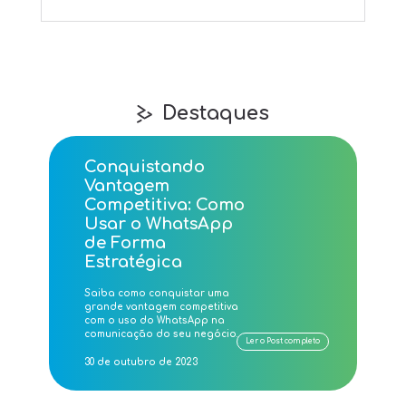
Destaques
Conquistando
Vantagem
Competitiva: Como
Usar o WhatsApp
de Forma
Estratégica
Saiba como conquistar uma
grande vantagem competitiva
com o uso do WhatsApp na
comunicação do seu negócio.
Ler o Post completo
30 de outubro de 2023