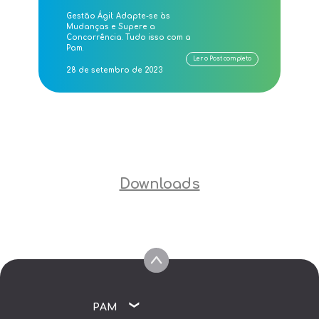
Gestão Ágil: Adapte-se às
Mudanças e Supere a
Concorrência. Tudo isso com a
Pam.
Ler o Post completo
28 de setembro de 2023
Downloads
PAM